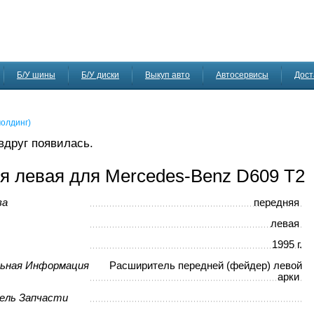
Б/У шины
Б/У диски
Выкуп авто
Автосервисы
Дост
молдинг)
 вдруг появилась.
я левая для Mercedes-Benz D609 T2
ва
передняя
левая
1995 г.
ьная Информация
Расширитель передней (фейдер) левой
арки
ель Запчасти