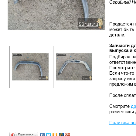
Серийный Н
Продается н
может быть 
детали.
Запчасти дл
выпуска и 
Подбирая на
ответственн
Посмотрите 
Если что-то
запросу или
предложим в
После оплат
Смотрите
др
разместили 
Политика во
Поделиться…