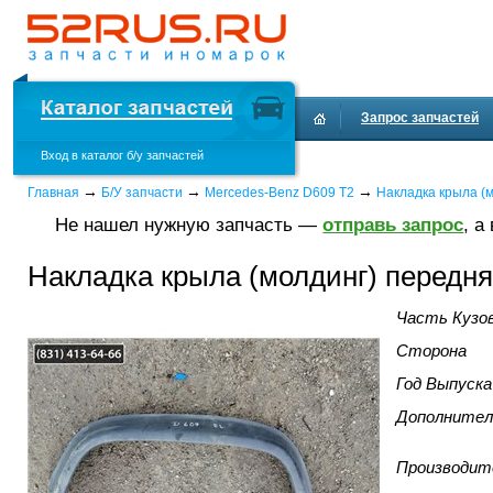
Запрос запчастей
Вход в каталог б/у запчастей
→
→
→
Главная
Б/У запчасти
Mercedes-Benz D609 T2
Накладка крыла (
Не нашел нужную запчасть —
отправь запрос
, а
Накладка крыла (молдинг) передня
Часть Кузо
Сторона
Год Выпуска
Дополнител
Производит