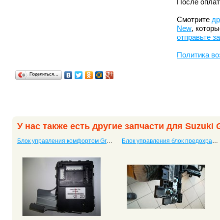
После оплат
Смотрите
др
New
, котор
отправьте з
Политика во
Поделиться…
У нас также есть другие запчасти для Suzuki 
Блок управления комфортом Grand Vitara New
Блок управления блок предохранителей Grand Vitara New