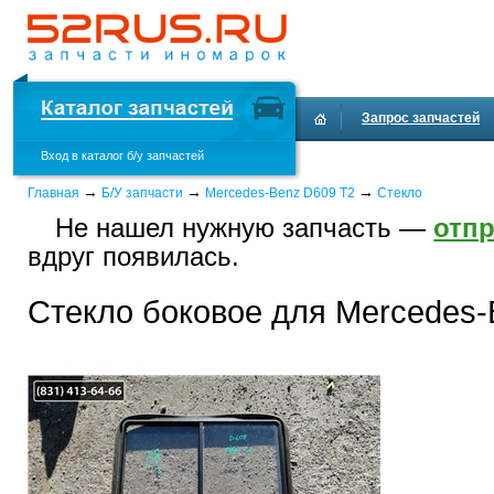
Запрос запчастей
Вход в каталог б/у запчастей
Доставка и оплата
→
→
→
Главная
Б/У запчасти
Mercedes-Benz D609 T2
Стекло
Не нашел нужную запчасть —
отпр
вдруг появилась.
Стекло боковое для Mercedes-