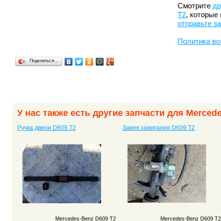
Смотрите
др
T2
, которые
отправьте з
Политика во
Поделиться…
У нас также есть другие запчасти для Merced
Ручка двери D609 T2
Замок зажигания D609 T2
Mercedes-Benz D609 T2
Mercedes-Benz D609 T2