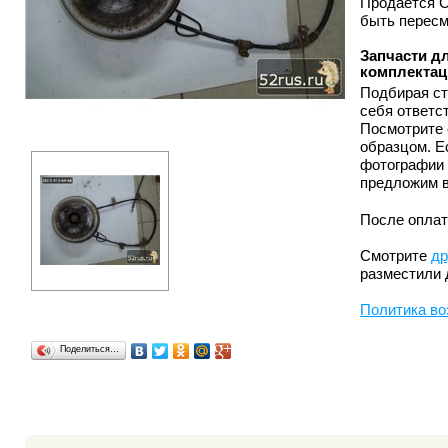
Продается С
быть пересм
Запчасти дл
комплектац
Подбирая ст
себя ответс
Посмотрите 
образцом. Е
фотографии 
предложим в
После оплат
Смотрите
др
разместили 
Политика во
Поделиться…