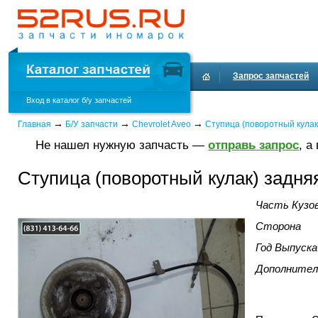
Запрос запчастей
Вход в каталог б/у запчастей
→
→
→
Главная
Б/У запчасти
Chevrolet Aveo
Ступица (поворотный кулак
Не нашел нужную запчасть —
отправь запрос
, а
Ступица (поворотный кулак) задняя
Часть Кузо
Сторона
Год Выпуска
Дополнител