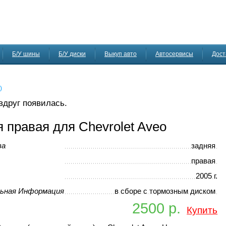
Б/У шины
Б/У диски
Выкуп авто
Автосервисы
Дост
)
 вдруг появилась.
 правая для Chevrolet Aveo
ва
задняя
правая
2005 г.
ьная Информация
в сборе с тормозным диском
2500 р.
Купить