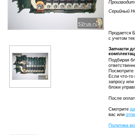
Производит
Серийный Н
Продается Б
с учетом те
Запчасти дл
комплектац
Подбирая бл
ответственн
Посмотрите 
Если что-то
запросу или
блоки управ
После оплат
Смотрите
др
вас или
отпр
Политика во