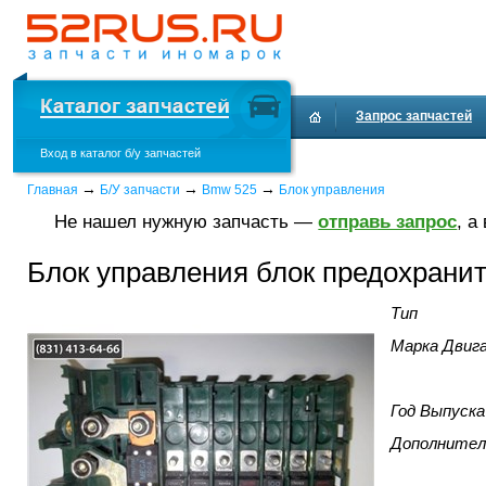
Запрос запчастей
Вход в каталог б/у запчастей
→
→
→
Главная
Б/У запчасти
Bmw 525
Блок управления
Не нашел нужную запчасть —
отправь запрос
, а
Блок управления блок предохрани
Тип
Марка Двиг
Год Выпуска
Дополнител