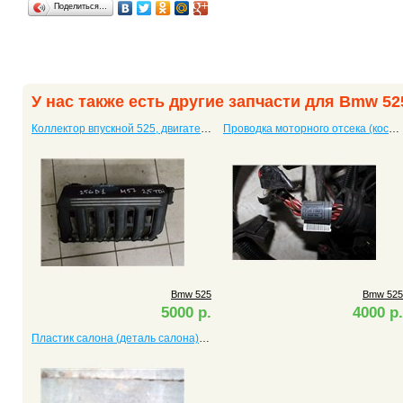
Поделиться…
У нас также есть другие запчасти для Bmw 52
Коллектор впускной 525, двигатель M57D25
Проводка моторного отсека (коса двигателя) 525
Bmw 525
Bmw 525
5000 р.
4000 р.
Пластик салона (деталь салона) 525