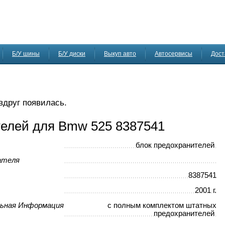
Б/У шины
Б/У диски
Выкуп авто
Автосервисы
Дост
 вдруг появилась.
телей для Bmw 525 8387541
блок предохранителей
ателя
8387541
2001 г.
ьная Информация
с полным комплектом штатных
предохранителей