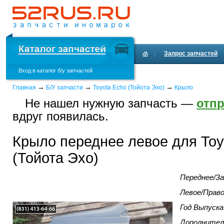
Запрос запчастей
Вход в каталог б/у запчастей
Доставка и оплата
→
→
→
Главная
Б/У запчасти
Toyota Echo (Тойота Эхо)
Крыло
Не нашел нужную запчасть —
отпр
вдруг появилась.
Крыло переднее левое для Toy
(Тойота Эхо)
Переднее/За
Левое/Прав
Год Выпуска
Дополнител