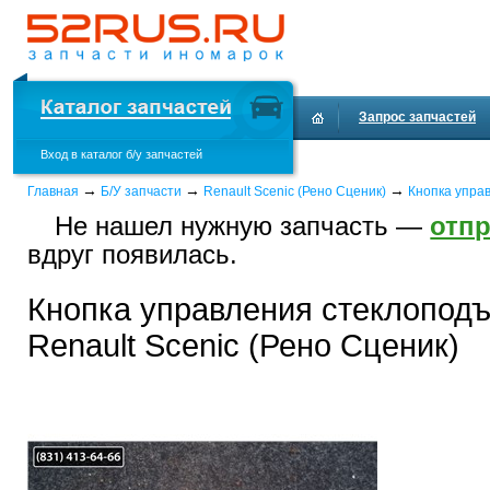
Запрос запчастей
Вход в каталог б/у запчастей
Доставка и оплата
→
→
→
Главная
Б/У запчасти
Renault Scenic (Рено Сценик)
Кнопка упра
Не нашел нужную запчасть —
отпр
вдруг появилась.
Кнопка управления стеклопод
Renault Scenic (Рено Сценик)