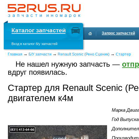
Запрос запчастей
Вход в каталог б/у запчастей
Доставка и оплата
→
→
→
Главная
Б/У запчасти
Renault Scenic (Рено Сценик)
Стартер
Не нашел нужную запчасть —
отпр
вдруг появилась.
Стартер для Renault Scenic (Р
двигателем к4м
Марка Двиг
Год Выпуска
Дополнител
Производит