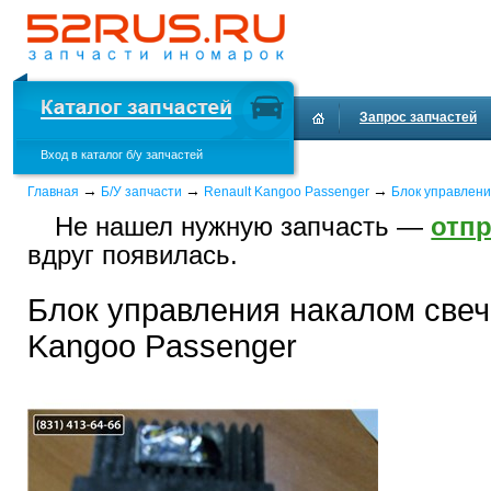
Запрос запчастей
Вход в каталог б/у запчастей
Доставка и оплата
→
→
→
Главная
Б/У запчасти
Renault Kangoo Passenger
Блок управлен
Не нашел нужную запчасть —
отпр
вдруг появилась.
Блок управления накалом свеч
Kangoo Passenger