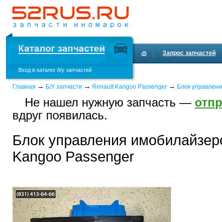
Запрос запчастей
Вход в каталог б/у запчастей
Доставка и оплата
→
→
→
Главная
Б/У запчасти
Renault Kangoo Passenger
Блок управлен
Не нашел нужную запчасть —
отпр
вдруг появилась.
Блок управления имобилайзеро
Kangoo Passenger