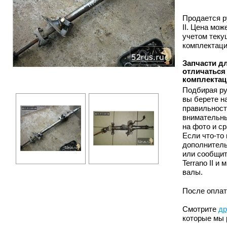
Продается р
II. Цена мо
учетом теку
комплектаци
Запчасти дл
отличаться 
комплектац
Подбирая ру
вы берете н
правильност
внимательны
на фото и с
Если что-то
дополнитель
или сообщит
Terrano II 
валы.
После оплат
Смотрите
др
которые мы 