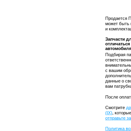
Продается Па
может быть 
и комплекта
Запчасти для
отличаться
автомобиля
Подбирая па
ответственн
внимательны
с вашим обр
дополнитель
данные о сво
вам патрубк
После оплат
Смотрите
др
(IX)
, которы
отправьте з
Политика во