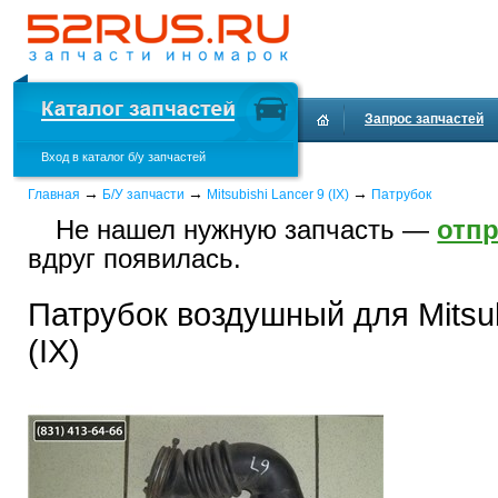
Запрос запчастей
Вход в каталог б/у запчастей
Доставка и оплата
→
→
→
Главная
Б/У запчасти
Mitsubishi Lancer 9 (IX)
Патрубок
Не нашел нужную запчасть —
отпр
вдруг появилась.
Патрубок воздушный для Mitsub
(IX)