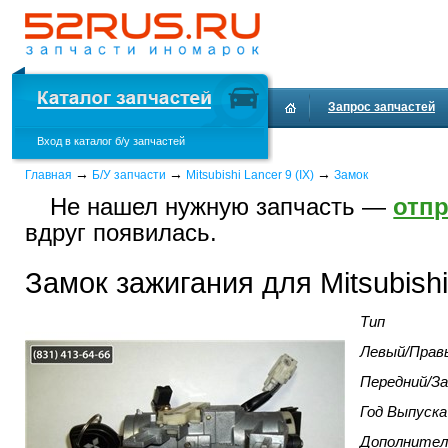
Запрос запчастей
Вход в каталог б/у запчастей
Доставка и оплата
→
→
→
Главная
Б/У запчасти
Mitsubishi Lancer 9 (IX)
Замок
Не нашел нужную запчасть —
отпр
вдруг появилась.
Замок зажигания для Mitsubishi 
Тип
Левый/Прав
Передний/За
Год Выпуска
Дополнител