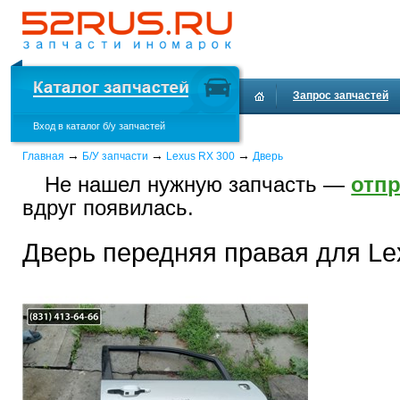
Запрос запчастей
Вход в каталог б/у запчастей
Доставка и оплата
→
→
→
Главная
Б/У запчасти
Lexus RX 300
Дверь
Не нашел нужную запчасть —
отпр
вдруг появилась.
Дверь передняя правая для Le