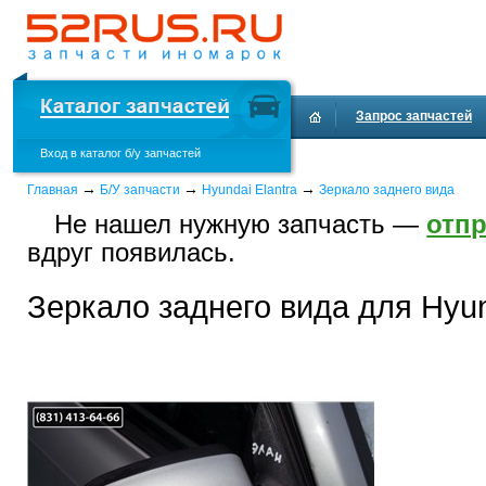
Запрос запчастей
Вход в каталог б/у запчастей
Доставка и оплата
→
→
→
Главная
Б/У запчасти
Hyundai Elantra
Зеркало заднего вида
Не нашел нужную запчасть —
отпр
вдруг появилась.
Зеркало заднего вида для Hyun