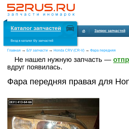
Запрос запчастей
Вход в каталог б/у запчастей
Доставка и оплата
→
→
→
Главная
Б/У запчасти
Honda CRV (CR-V)
Фара передняя
Не нашел нужную запчасть —
отпр
вдруг появилась.
Фара передняя правая для Ho