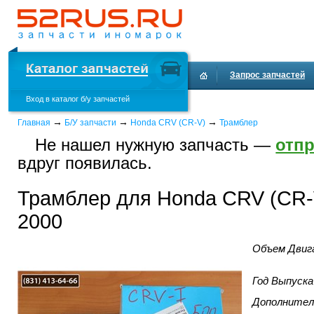
Запрос запчастей
Вход в каталог б/у запчастей
Доставка и оплата
→
→
→
Главная
Б/У запчасти
Honda CRV (CR-V)
Трамблер
Не нашел нужную запчасть —
отпр
вдруг появилась.
Трамблер для Honda CRV (CR-V
2000
Объем Двиг
Год Выпуска
Дополнител