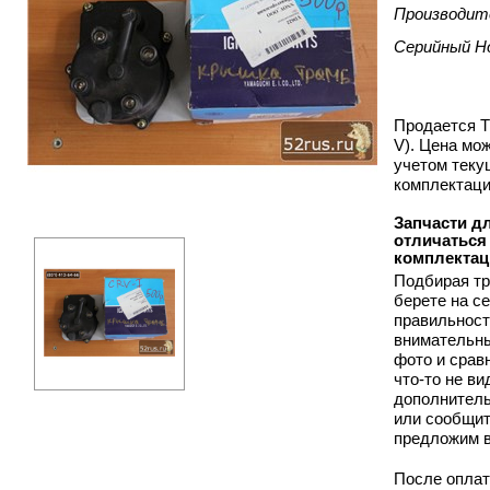
Производит
Серийный Н
Продается Т
V). Цена мо
учетом теку
комплектаци
Запчасти д
отличаться 
комплектац
Подбирая тр
берете на с
правильност
внимательны
фото и срав
что-то не в
дополнитель
или сообщит
предложим 
После оплат