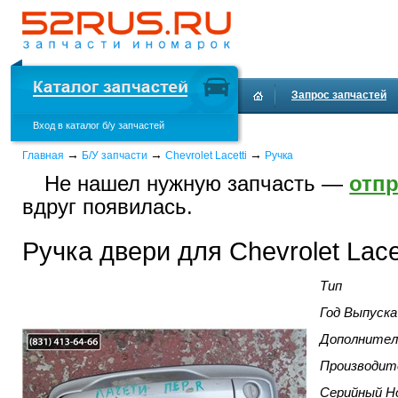
Запрос запчастей
Вход в каталог б/у запчастей
Доставка и оплата
→
→
→
Главная
Б/У запчасти
Chevrolet Lacetti
Ручка
Не нашел нужную запчасть —
отпр
вдруг появилась.
Ручка двери для Chevrolet Lacet
Тип
Год Выпуска
Дополнител
Производит
Серийный Н