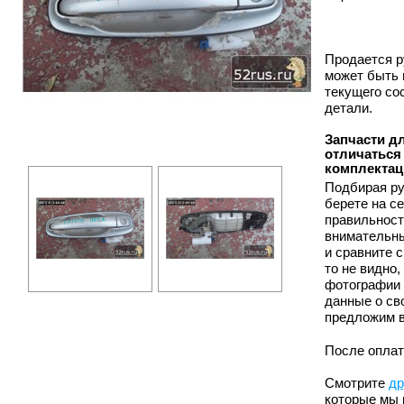
Продается ру
может быть 
текущего со
детали.
Запчасти дл
отличаться 
комплектац
Подбирая ру
берете на с
правильност
внимательны
и сравните 
то не видно
фотографии 
данные о сво
предложим в
После оплат
Смотрите
др
которые мы 