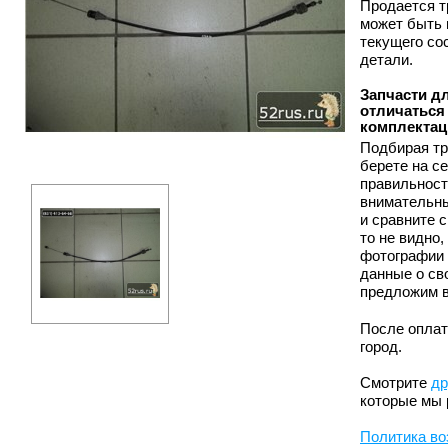
Продается тр
может быть 
текущего со
детали.
Запчасти дл
отличаться 
комплектац
Подбирая тр
берете на с
правильност
внимательны
и сравните 
то не видно
фотографии 
данные о св
предложим в
После оплат
город.
Смотрите
др
которые мы 
Политика во