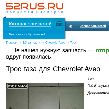
Запрос запчастей
Вход в каталог б/у запчастей
Доставка и оплата
→
→
→
Главная
Б/У запчасти
Chevrolet Aveo
Трос
Не нашел нужную запчасть —
отпр
вдруг появилась.
Трос газа для Chevrolet Aveo
Тип
Год Выпуска
Дополнител