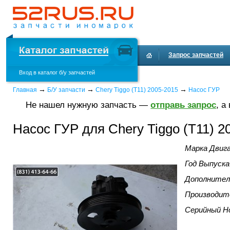
Запрос запчастей
Вход в каталог б/у запчастей
→
→
→
Главная
Б/У запчасти
Chery Tiggo (T11) 2005-2015
Насос ГУР
Не нашел нужную запчасть —
отправь запрос
, а
Насос ГУР для Chery Tiggo (T11) 2
Марка Двиг
Год Выпуска
Дополнител
Производит
Серийный Н