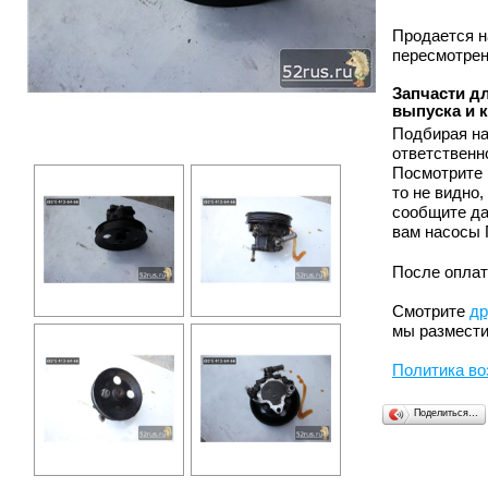
Продается н
пересмотрен
Запчасти дл
выпуска и 
Подбирая на
ответственн
Посмотрите 
то не видно
сообщите да
вам насосы 
После оплат
Смотрите
др
мы размести
Политика во
Поделиться…