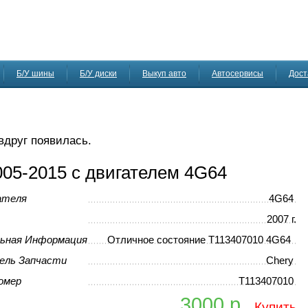
Б/У шины
Б/У диски
Выкуп авто
Автосервисы
Дост
 вдруг появилась.
005-2015 с двигателем 4G64
ателя
4G64
2007 г.
ьная Информация
Отличное состояние T113407010 4G64
ель Запчасти
Сhery
омер
T113407010
3000 р.
Купить