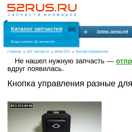
Запрос запчастей
Вход в каталог б/у запчастей
Доставка и оплата
→
→
→
Главная
Б/У запчасти
Bmw 525
Кнопка управления
Не нашел нужную запчасть —
отпр
вдруг появилась.
Кнопка управления разные дл