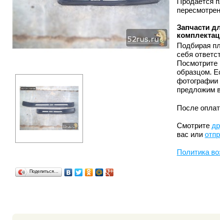
Продается п
пересмотрен
Запчасти дл
комплектац
Подбирая пл
себя ответс
Посмотрите 
образцом. Е
фотографии 
предложим в
После оплат
Смотрите
др
вас или
отпр
Политика во
Поделиться…