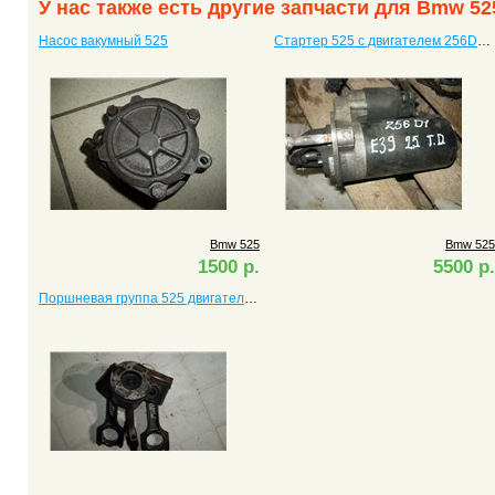
У нас также есть другие запчасти для Bmw 52
Насос вакумный 525
Стартер 525 c двигателем 256D1 M57
Bmw 525
Bmw 525
1500 р.
5500 р.
Поршневая группа 525 двигатель M57D25