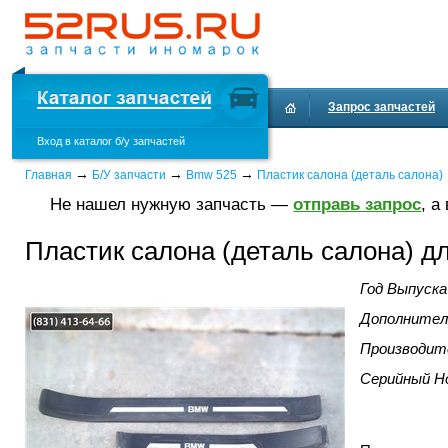
Запрос запчастей
Вход в каталог б/у запчастей
→
→
→
Главная
Б/У запчасти
Bmw 525
Пластик салона (деталь салона)
Не нашел нужную запчасть —
отправь запрос
, а
Пластик салона (деталь салона) д
Год Выпуска
Дополнител
Производит
Серийный Н