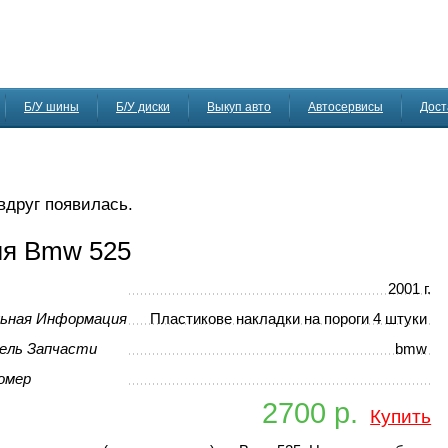
Б/У шины
Б/У диски
Выкуп авто
Автосервисы
Дост
 вдруг появилась.
ля Bmw 525
2001 г.
ьная Информация
Пластикове накладки на пороги 4 штуки
ель Запчасти
bmw
омер
2700 р.
Купить