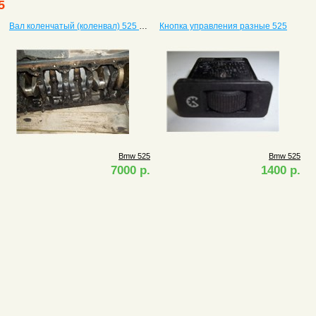
5
Вал коленчатый (коленвал) 525 с двигателем M57D25, 256d1
Кнопка управления разные 525
Bmw 525
Bmw 525
7000 р.
1400 р.