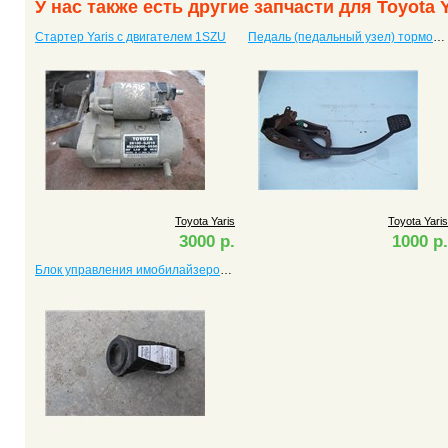
У нас также есть другие запчасти для Toyota Y
Стартер Yaris c двигателем 1SZU
Педаль (педальный узел) тормоза Yaris
Toyota Yaris
Toyota Yaris
3000 р.
1000 р.
Блок управления имобилайзером Yaris