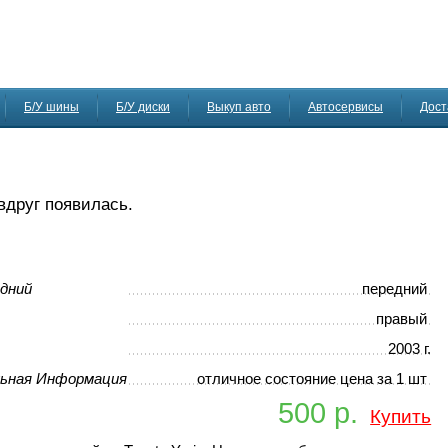
Б/У шины
Б/У диски
Выкуп авто
Автосервисы
Дост
 вдруг появилась.
дний
передний
правый
2003 г.
ьная Информация
отличное состояние цена за 1 шт
500 р.
Купить