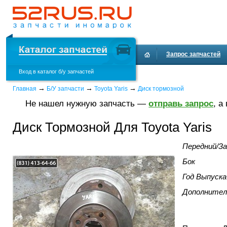
Запрос запчастей
Вход в каталог б/у запчастей
→
→
→
Главная
Б/У запчасти
Toyota Yaris
Диск тормозной
Не нашел нужную запчасть —
отправь запрос
, а
Диск Тормозной Для Toyota Yaris
Передний/За
Бок
Год Выпуска
Дополнител