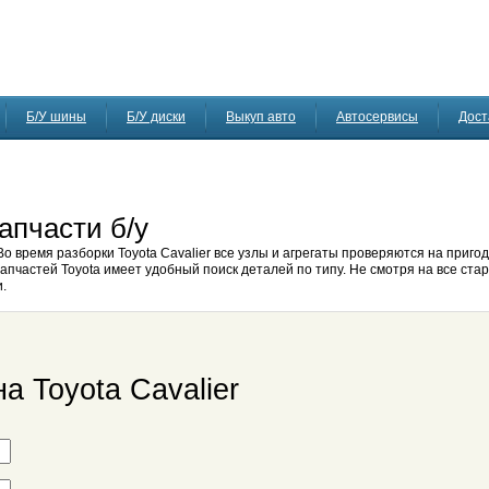
Б/У шины
Б/У диски
Выкуп авто
Автосервисы
Дост
апчасти б/у
Во время разборки Toyota Cavalier все узлы и агрегаты проверяются на пригод
апчастей Toyota имеет удобный поиск деталей по типу. Не смотря на все стар
и.
а Toyota Cavalier