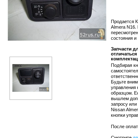
Продается К
Almera N16.
пересмотрен
состояния и
Запчасти дл
отличаться 
комплектац
Подбирая кн
самостоятел
ответственн
Будьте вним
управления 
образцом. Е
вышлем доп
запросу или
Nissan Alme
кнопки упра
После оплат
Смотрите
др