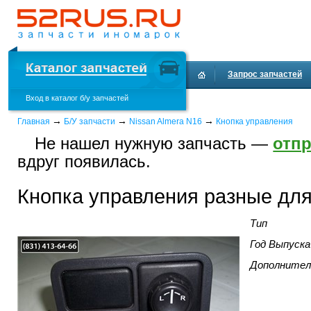
Запрос запчастей
Вход в каталог б/у запчастей
Доставка и оплата
→
→
→
Главная
Б/У запчасти
Nissan Almera N16
Кнопка управления
Не нашел нужную запчасть —
отпр
вдруг появилась.
Кнопка управления разные для
Тип
Год Выпуска
Дополнител