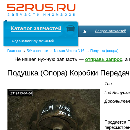
Запрос запчастей
Вход в каталог б/у запчастей
→
→
→
Главная
Б/У запчасти
Nissan Almera N16
Подушка (опора)
Не нашел нужную запчасть —
отправь запрос
, а
Подушка (Опора) Коробки Передач
Тип
Год Выпуска
Дополнител
Продается П
пересмотрен