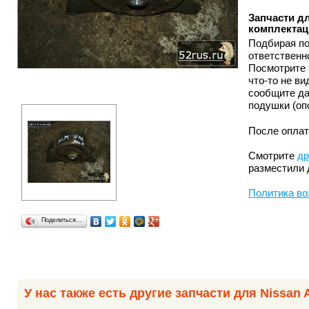
Запчасти дл
комплектац
Подбирая по
ответственн
Посмотрите 
что-то не в
сообщите да
подушки (оп
После оплат
Смотрите
др
разместили 
Политика во
Поделиться…
У нас также есть другие запчасти для Nissan 