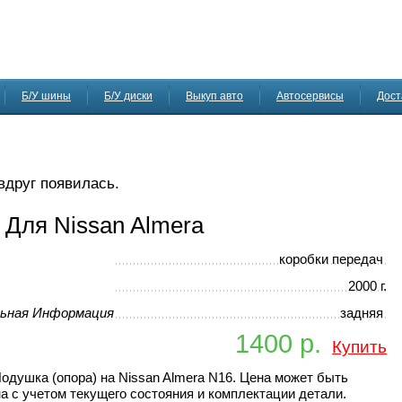
Б/У шины
Б/У диски
Выкуп авто
Автосервисы
Дост
 вдруг появилась.
 Для Nissan Almera
коробки передач
2000 г.
ьная Информация
задняя
1400 р.
Купить
одушка (опора) на Nissan Almera N16. Цена может быть
а с учетом текущего состояния и комплектации детали.