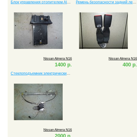
Блок управления отопителем Almera
Ремень безопасности задний левый Almera
Nissan Almera N16
Nissan Almera N16
1400 р.
400 р.
Стеклоподъемник электрический передний правый Almera
Nissan Almera N16
2000 р.