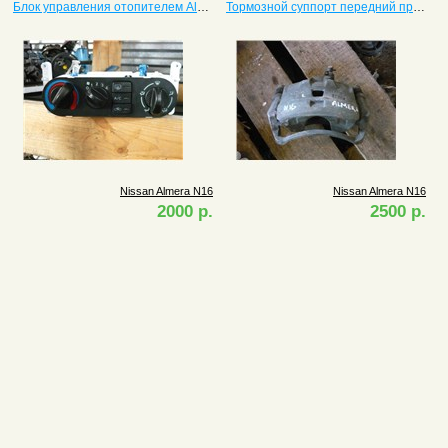
Блок управления отопителем Almera N16 27510BN007
Тормозной суппорт передний правый Almera
Nissan Almera N16
Nissan Almera N16
2000 р.
2500 р.