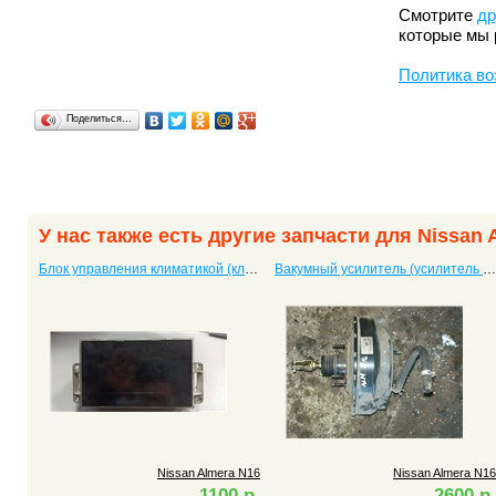
Смотрите
др
которые мы 
Политика во
Поделиться…
У нас также есть другие запчасти для Nissan 
Блок управления климатикой (климат контроль) Almera N16 28090-BU701
Вакумный усилитель (усилитель тормоза) Almera N16
Nissan Almera N16
Nissan Almera N16
1100 р.
2600 р.