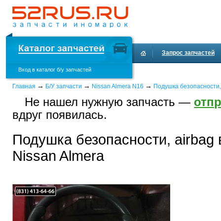
Запрос запчастей
Вход в каталог б/у запчастей
Доставка и оплата
→
→
→
Главная
Б/У запчасти
Nissan Almera N16
Подушка безопасности,
Не нашел нужную запчасть —
отпр
вдруг появилась.
Подушка безопасности, airbag
Nissan Almera