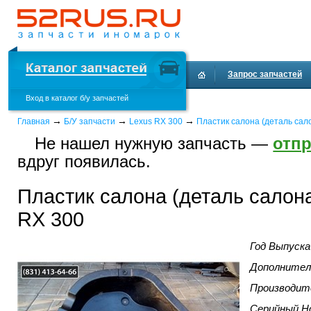
Запрос запчастей
Вход в каталог б/у запчастей
Доставка и оплата
→
→
→
Главная
Б/У запчасти
Lexus RX 300
Пластик салона (деталь сал
Не нашел нужную запчасть —
отпр
вдруг появилась.
Пластик салона (деталь салон
RX 300
Год Выпуска
Дополнител
Производит
Серийный Н