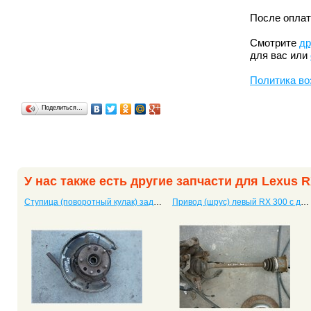
После оплат
Смотрите
др
для вас или
Политика во
Поделиться…
У нас также есть другие запчасти для Lexus R
Ступица (поворотный кулак) задняя левая RX 300
Привод (шрус) левый RX 300 с двигателем 1MZ