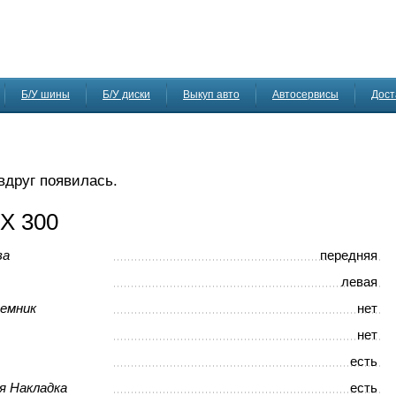
Б/У шины
Б/У диски
Выкуп авто
Автосервисы
Дост
 вдруг появилась.
X 300
ва
передняя
левая
емник
нет
нет
есть
я Накладка
есть