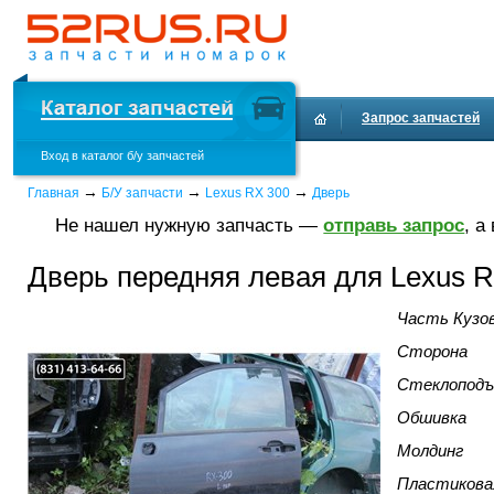
Запрос запчастей
Вход в каталог б/у запчастей
→
→
→
Главная
Б/У запчасти
Lexus RX 300
Дверь
Не нашел нужную запчасть —
отправь запрос
, а
Дверь передняя левая для Lexus R
Часть Кузо
Сторона
Стеклоподъ
Обшивка
Молдинг
Пластикова