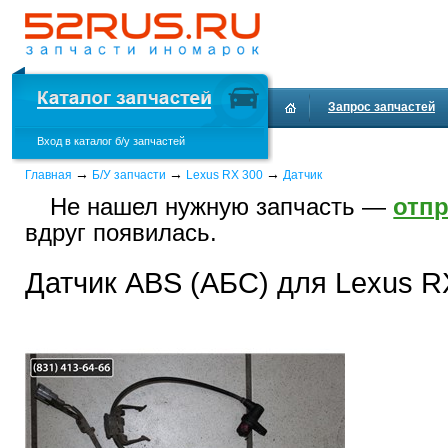
Запрос запчастей
Вход в каталог б/у запчастей
Доставка и оплата
→
→
→
Главная
Б/У запчасти
Lexus RX 300
Датчик
Не нашел нужную запчасть —
отпр
вдруг появилась.
Датчик ABS (АБС) для Lexus R