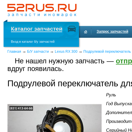
Запрос запчастей
Вход в каталог б/у запчастей
Доставка и оплата
→
→
→
Главная
Б/У запчасти
Lexus RX 300
Подрулевой переключатель
Не нашел нужную запчасть —
отпр
вдруг появилась.
Подрулевой переключатель дл
Руль
Год Выпуска
Дополнител
Производит
Серийный Н