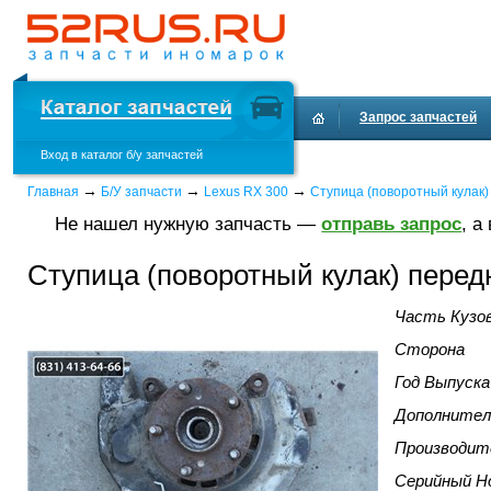
Запрос запчастей
Вход в каталог б/у запчастей
→
→
→
Главная
Б/У запчасти
Lexus RX 300
Ступица (поворотный кулак)
Не нашел нужную запчасть —
отправь запрос
, а
Ступица (поворотный кулак) перед
Часть Кузо
Сторона
Год Выпуска
Дополнител
Производит
Серийный Н