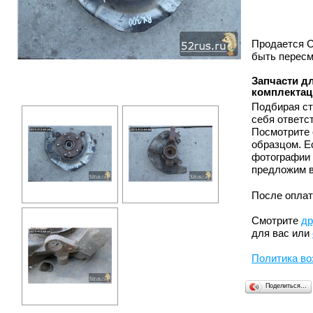
Продается С
быть пересм
Запчасти дл
комплектац
Подбирая ст
себя ответс
Посмотрите 
образцом. Е
фотографии 
предложим в
После оплат
Смотрите
др
для вас или
Политика во
Поделиться…