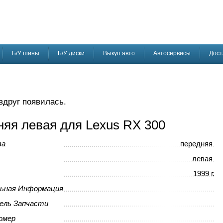
Б/У шины
Б/У диски
Выкуп авто
Автосервисы
Дост
 вдруг появилась.
няя левая для Lexus RX 300
ва
передняя
левая
1999 г.
ьная Информация
ель Запчасти
омер