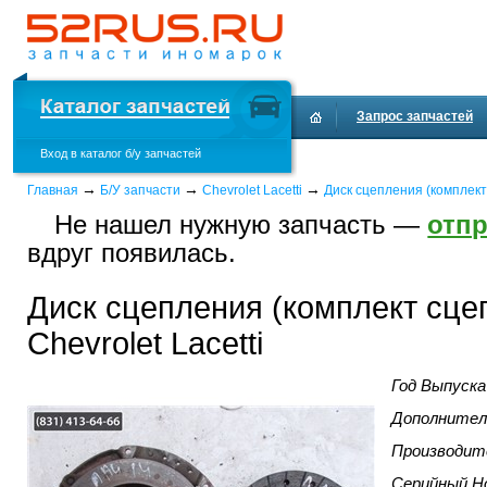
Запрос запчастей
Вход в каталог б/у запчастей
Доставка и оплата
→
→
→
Главная
Б/У запчасти
Chevrolet Lacetti
Диск сцепления (комплек
Не нашел нужную запчасть —
отпр
вдруг появилась.
Диск сцепления (комплект сце
Chevrolet Lacetti
Год Выпуска
Дополнител
Производит
Серийный Н