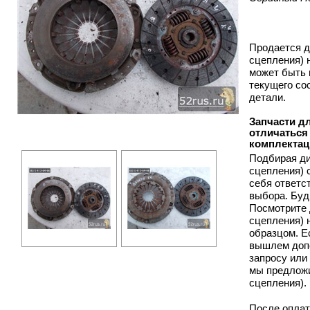
Продается д
сцепления) н
может быть 
текущего со
детали.
Запчасти дл
отличаться 
комплектац
Подбирая ди
сцепления) 
себя ответс
выбора. Буд
Посмотрите 
сцепления) 
образцом. Е
вышлем доп
запросу или 
мы предложи
сцепления).
После оплат