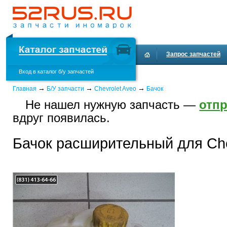
Запрос запчастей
Вход в каталог б/у запчастей
Доставка и оплата
→
→
→
Главная
Б/У запчасти
Chevrolet Aveo
Бачок
Не нашел нужную запчасть —
отпр
вдруг появилась.
Бачок расширительный для Che