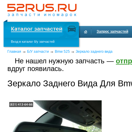
Запрос запчастей
Вход в каталог б/у запчастей
Доставка и оплата
→
→
→
Главная
Б/У запчасти
Bmw 525
Зеркало заднего вида
Не нашел нужную запчасть —
отпр
вдруг появилась.
Зеркало Заднего Вида Для Bm